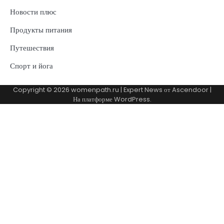
Новости плюс
Продукты питания
Путешествия
Спорт и йога
Copyright © 2026
womenpath.ru
| Expert News от
Ascendoor
|
На платформе
WordPress
.