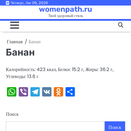
Перейти
Четверг, Авг 06, 2026
womenpath.ru
к
Твой здоровый стиль
содержимому
Главная
Банан
Банан
Калорийность: 423 ккал, Белки: 15.2 г, Жиры: 36.2 г,
Углеводы: 13.6 г
WhatsApp
Viber
Telegram
VK
Odnoklassniki
Отправить
Поиск
Поиск