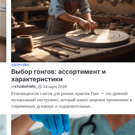
ЗДОРОВЬЕ
Выбор гонгов: ассортимент и
характеристики
от
studiohallo_
24 марта 2026
Разновидности гонгов для разных практик Гонг — это древний
музыкальный инструмент, который нашёл широкое применение в
современных духовных и оздоровительных…