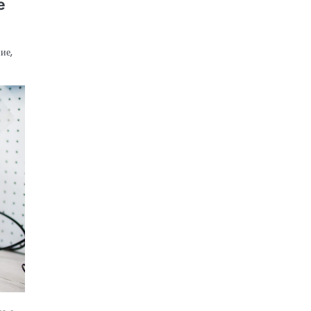
е
ие,