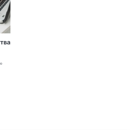
ства
ью