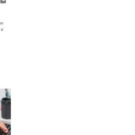
ны
ии
 и