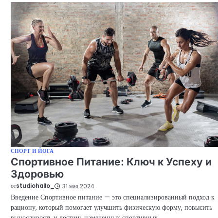
СПОРТ И ЙОГА
Спортивное Питание: Ключ к Успеху и
Здоровью
от
studiohallo_
31 мая 2024
Введение Спортивное питание — это специализированный подход к
рациону, который помогает улучшить физическую форму, повысить
выносливость и достичь намеченных спортивных…