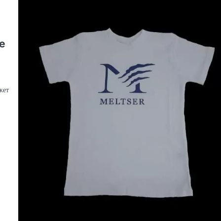
е
жет