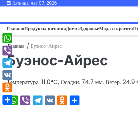
Перейти
Пятница, Авг 07, 2026
к
содержимому
Главная
Продукты питания
Диеты
Здоровье
Мода и красота
П
Главная
Буэнос-Айрес
WhatsApp
Буэнос-Айрес
Viber
Telegram
Температура: 11.0°C, Осадки: 74.7 мм, Ветер: 24.9
VK
WhatsApp
Viber
Telegram
VK
Odnoklassniki
Отправить
Odnoklassniki
Отправить