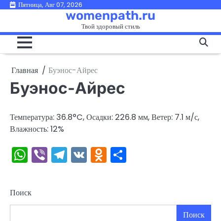
Перейти
Пятница, Авг 07, 2026
womenpath.ru
к
Твой здоровый стиль
содержимому
Главная
Буэнос-Айрес
Буэнос-Айрес
Температура: 36.8°C, Осадки: 226.8 мм, Ветер: 7.1 м/с,
Влажность: 12%
WhatsApp
Viber
Telegram
VK
Odnoklassniki
Отправить
Поиск
Поиск