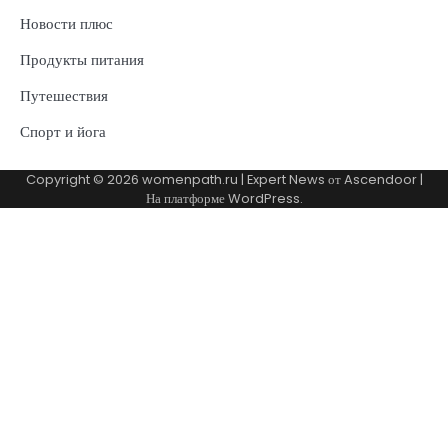
Новости плюс
Продукты питания
Путешествия
Спорт и йога
Copyright © 2026
womenpath.ru
| Expert News от
Ascendoor
|
На платформе
WordPress
.