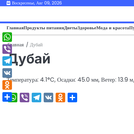
Перейти
Воскресенье, Авг 09, 2026
к
содержимому
Главная
Продукты питания
Диеты
Здоровье
Мода и красота
П
Главная
Дубай
WhatsApp
Дубай
Viber
Telegram
Температура: 4.1°C, Осадки: 45.0 мм, Ветер: 13.9 м
VK
WhatsApp
Viber
Telegram
VK
Odnoklassniki
Отправить
Odnoklassniki
Отправить