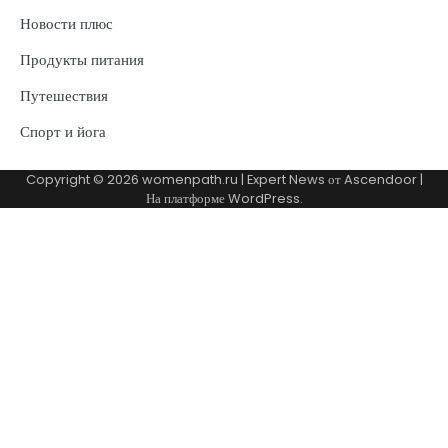
Новости плюс
Продукты питания
Путешествия
Спорт и йога
Copyright © 2026
womenpath.ru
| Expert News от
Ascendoor
|
На платформе
WordPress
.