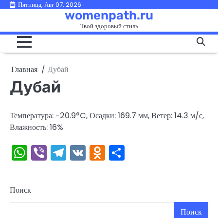
Перейти
Пятница, Авг 07, 2026
womenpath.ru
к
Твой здоровый стиль
содержимому
Главная
Дубай
Дубай
Температура: -20.9°C, Осадки: 169.7 мм, Ветер: 14.3 м/с,
Влажность: 16%
WhatsApp
Viber
Telegram
VK
Odnoklassniki
Отправить
Поиск
Поиск