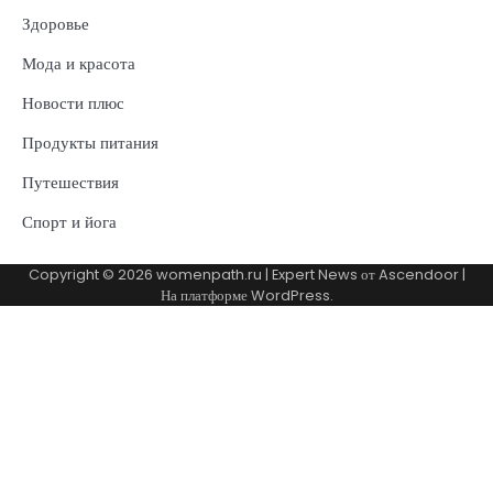
Здоровье
Мода и красота
Новости плюс
Продукты питания
Путешествия
Спорт и йога
Copyright © 2026
womenpath.ru
| Expert News от
Ascendoor
|
На платформе
WordPress
.