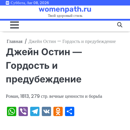
Перейти
Суббота, Авг 08, 2026
womenpath.ru
к
Твой здоровый стиль
содержимому
Главная
Джейн Остин — Гордость и предубеждение
Джейн Остин —
Гордость и
предубеждение
Роман, 1813, 279 стр. вечные ценности и борьба
WhatsApp
Viber
Telegram
VK
Odnoklassniki
Отправить