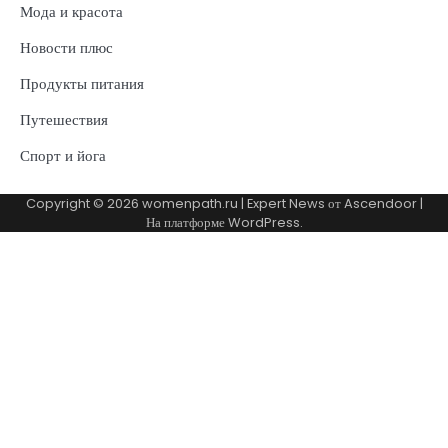
Мода и красота
Новости плюс
Продукты питания
Путешествия
Спорт и йога
Copyright © 2026
womenpath.ru
| Expert News от
Ascendoor
|
На платформе
WordPress
.