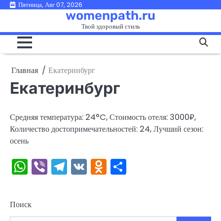
Перейти
Пятница, Авг 07, 2026
womenpath.ru
к
Твой здоровый стиль
содержимому
Главная
Екатеринбург
Екатеринбург
Средняя температура: 24°C, Стоимость отеля: 3000₽,
Количество достопримечательностей: 24, Лучший сезон:
осень
WhatsApp
Viber
Telegram
VK
Odnoklassniki
Отправить
Поиск