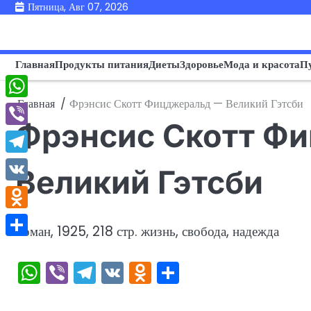
Перейти
Пятница, Авг 07, 2026
к
содержимому
Главная
Продукты питания
Диеты
Здоровье
Мода и красота
П
Главная
Фрэнсис Скотт Фицджеральд — Великий Гэтсби
WhatsApp
Фрэнсис Скотт Ф
Viber
Telegram
Великий Гэтсби
VK
Odnoklassniki
Роман, 1925, 218 стр. жизнь, свобода, надежда
Отправить
WhatsApp
Viber
Telegram
VK
Odnoklassniki
Отправить