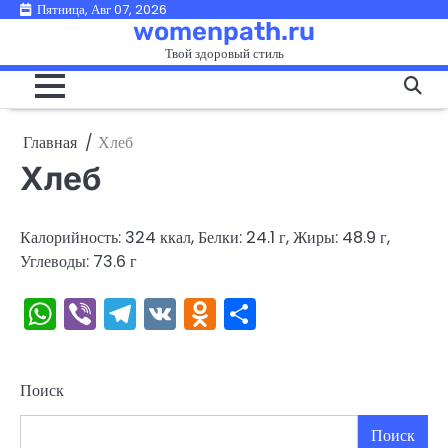
Перейти
Пятница, Авг 07, 2026
womenpath.ru
к
Твой здоровый стиль
содержимому
Главная
Хлеб
Хлеб
Калорийность: 324 ккал, Белки: 24.1 г, Жиры: 48.9 г,
Углеводы: 73.6 г
WhatsApp
Viber
Telegram
VK
Odnoklassniki
Отправить
Поиск
Поиск