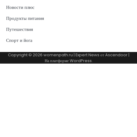
Новости плюс
Продукты питания
Путешествия
Спорт и йога
Copyright © 2026
womenpath.ru
| Expert News от
Ascendoor
|
На платформе
WordPress
.