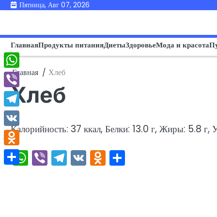
Перейти
Пятница, Авг 07, 2026
к
содержимому
Главная
Продукты питания
Диеты
Здоровье
Мода и красота
П
Главная
Хлеб
WhatsApp
Хлеб
Viber
Telegram
Калорийность: 37 ккал, Белки: 13.0 г, Жиры: 5.8 г, У
VK
WhatsApp
Viber
Telegram
VK
Odnoklassniki
Отправить
Odnoklassniki
Отправить