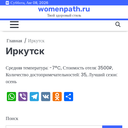
Перейти
Суббота, Авг 08, 2026
womenpath.ru
к
Твой здоровый стиль
содержимому
Главная
Иркутск
Иркутск
Средняя температура: -7°C, Стоимость отеля: 3500₽,
Количество достопримечательностей: 35, Лучший сезон:
осень
WhatsApp
Viber
Telegram
VK
Odnoklassniki
Отправить
Поиск