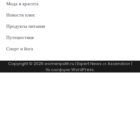
Мода и красота
Новости плюс
Продукты питания
Путешествия
Спорт и йога
Copyright © 2026
womenpath.ru
| Expert News от
Ascendoor
|
На платформе
WordPress
.