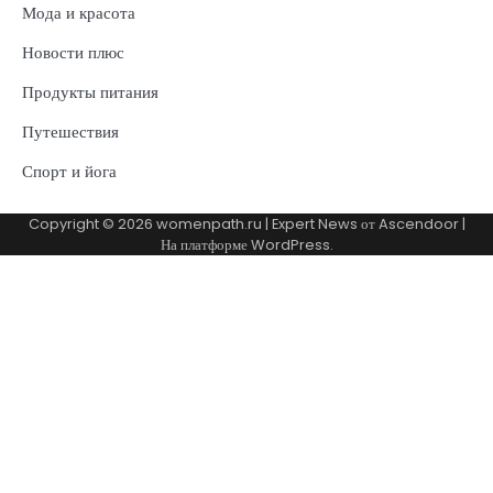
Мода и красота
Новости плюс
Продукты питания
Путешествия
Спорт и йога
Copyright © 2026
womenpath.ru
| Expert News от
Ascendoor
|
На платформе
WordPress
.