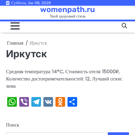
Перейти
Суббота, Авг 08, 2026
womenpath.ru
к
Твой здоровый стиль
содержимому
Главная
Иркутск
Иркутск
Средняя температура: 14°C, Стоимость отеля: 15000₽,
Количество достопримечательностей: 12, Лучший сезон:
зима
WhatsApp
Viber
Telegram
VK
Odnoklassniki
Отправить
Поиск