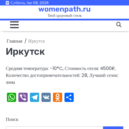
Перейти
Суббота, Авг 08, 2026
womenpath.ru
к
Твой здоровый стиль
содержимому
Главная
Иркутск
Иркутск
Средняя температура: -10°C, Стоимость отеля: 4500₽,
Количество достопримечательностей: 28, Лучший сезон:
зима
WhatsApp
Viber
Telegram
VK
Odnoklassniki
Отправить
Поиск