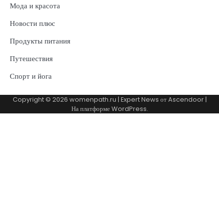
Мода и красота
Новости плюс
Продукты питания
Путешествия
Спорт и йога
Copyright © 2026
womenpath.ru
| Expert News от
Ascendoor
|
На платформе
WordPress
.