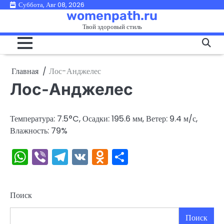
Перейти
Суббота, Авг 08, 2026
womenpath.ru
к
Твой здоровый стиль
содержимому
Главная
Лос-Анджелес
Лос-Анджелес
Температура: 7.5°C, Осадки: 195.6 мм, Ветер: 9.4 м/с,
Влажность: 79%
WhatsApp
Viber
Telegram
VK
Odnoklassniki
Отправить
Поиск
Поиск