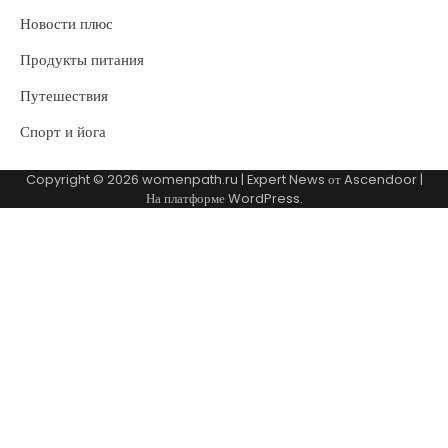
Новости плюс
Продукты питания
Путешествия
Спорт и йога
Copyright © 2026
womenpath.ru
| Expert News от
Ascendoor
|
На платформе
WordPress
.