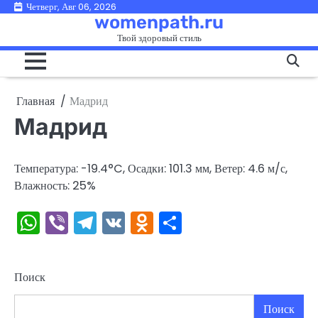
Перейти
Четверг, Авг 06, 2026
womenpath.ru
к
Твой здоровый стиль
содержимому
Главная
Мадрид
Мадрид
Температура: -19.4°C, Осадки: 101.3 мм, Ветер: 4.6 м/с,
Влажность: 25%
WhatsApp
Viber
Telegram
VK
Odnoklassniki
Отправить
Поиск
Поиск