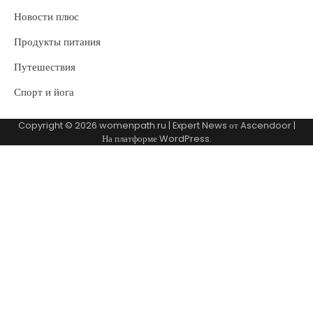
Новости плюс
Продукты питания
Путешествия
Спорт и йога
Copyright © 2026
womenpath.ru
| Expert News от
Ascendoor
|
На платформе
WordPress
.