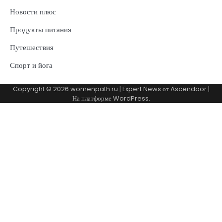
Новости плюс
Продукты питания
Путешествия
Спорт и йога
Copyright © 2026
womenpath.ru
| Expert News от
Ascendoor
|
На платформе
WordPress
.