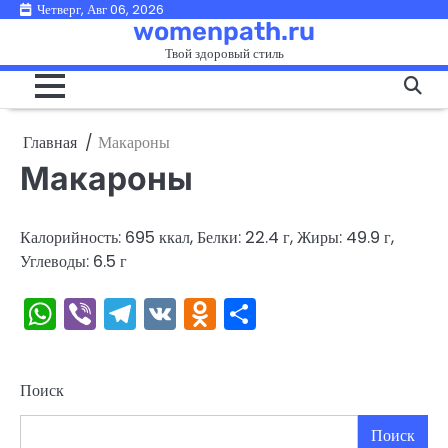
Перейти
Четверг, Авг 06, 2026
womenpath.ru
к
Твой здоровый стиль
содержимому
Главная
Макароны
Макароны
Калорийность: 695 ккал, Белки: 22.4 г, Жиры: 49.9 г,
Углеводы: 6.5 г
WhatsApp
Viber
Telegram
VK
Odnoklassniki
Отправить
Поиск
Поиск