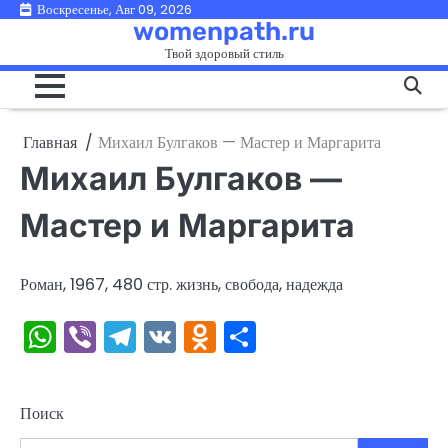
Перейти
Воскресенье, Авг 09, 2026
womenpath.ru
к
Твой здоровый стиль
содержимому
Главная
Михаил Булгаков — Мастер и Маргарита
Михаил Булгаков —
Мастер и Маргарита
Роман, 1967, 480 стр. жизнь, свобода, надежда
WhatsApp
Viber
Telegram
VK
Odnoklassniki
Отправить
Поиск