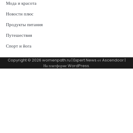
Мода и красота
Новости плюс
Продукты питания
Путешествия
Спорт и йога
Copyright © 2026
womenpath.ru
| Expert News от
Ascendoor
|
На платформе
WordPress
.