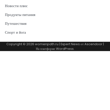
Новости плюс
Продукты питания
Путешествия
Спорт и йога
Copyright © 2026
womenpath.ru
| Expert News от
Ascendoor
|
На платформе
WordPress
.