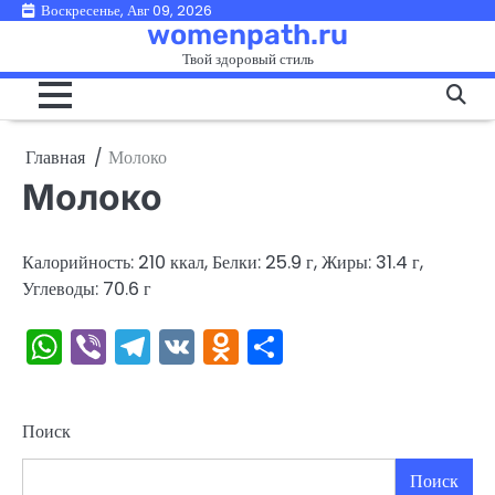
Перейти
Воскресенье, Авг 09, 2026
womenpath.ru
к
Твой здоровый стиль
содержимому
Главная
Молоко
Молоко
Калорийность: 210 ккал, Белки: 25.9 г, Жиры: 31.4 г,
Углеводы: 70.6 г
WhatsApp
Viber
Telegram
VK
Odnoklassniki
Отправить
Поиск
Поиск