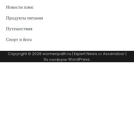
Новости плюс
Продукты питания
Путешествия
Спорт и йога
Copyright © 2026
womenpath.ru
| Expert News от
Ascendoor
|
На платформе
WordPress
.