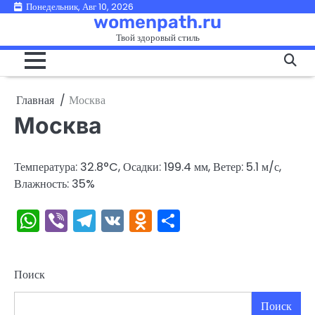
Перейти
Понедельник, Авг 10, 2026
womenpath.ru
к
Твой здоровый стиль
содержимому
Главная
Москва
Москва
Температура: 32.8°C, Осадки: 199.4 мм, Ветер: 5.1 м/с,
Влажность: 35%
WhatsApp
Viber
Telegram
VK
Odnoklassniki
Отправить
Поиск
Поиск