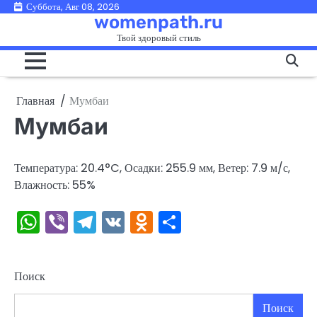
Перейти
Суббота, Авг 08, 2026
womenpath.ru
к
Твой здоровый стиль
содержимому
Главная
Мумбаи
Мумбаи
Температура: 20.4°C, Осадки: 255.9 мм, Ветер: 7.9 м/с,
Влажность: 55%
WhatsApp
Viber
Telegram
VK
Odnoklassniki
Отправить
Поиск
Поиск