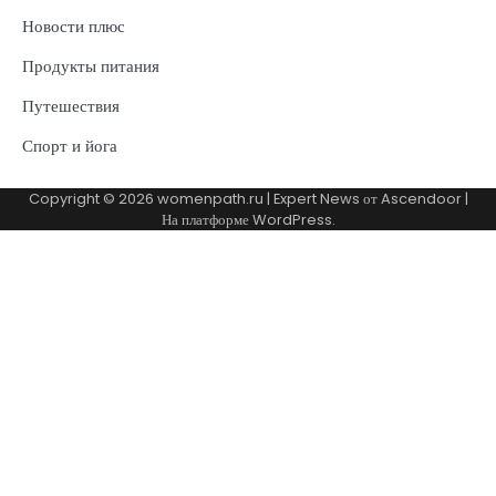
Новости плюс
Продукты питания
Путешествия
Спорт и йога
Copyright © 2026
womenpath.ru
| Expert News от
Ascendoor
|
На платформе
WordPress
.