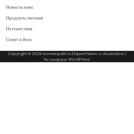
Новости плюс
Продукты питания
Путешествия
Спорт и йога
Copyright © 2026
womenpath.ru
| Expert News от
Ascendoor
|
На платформе
WordPress
.