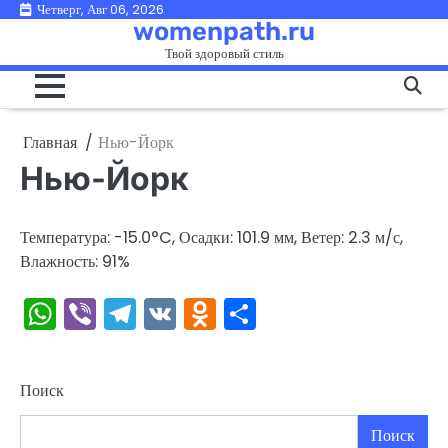
Перейти
Четверг, Авг 06, 2026
womenpath.ru
к
Твой здоровый стиль
содержимому
Главная
Нью-Йорк
Нью-Йорк
Температура: -15.0°C, Осадки: 101.9 мм, Ветер: 2.3 м/с,
Влажность: 91%
WhatsApp
Viber
Telegram
VK
Odnoklassniki
Отправить
Поиск
Поиск