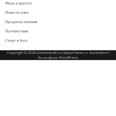
Мода и красота
Новости плюс
Продукты питания
Путешествия
Спорт и йога
Copyright © 2026
womenpath.ru
| Expert News от
Ascendoor
|
На платформе
WordPress
.