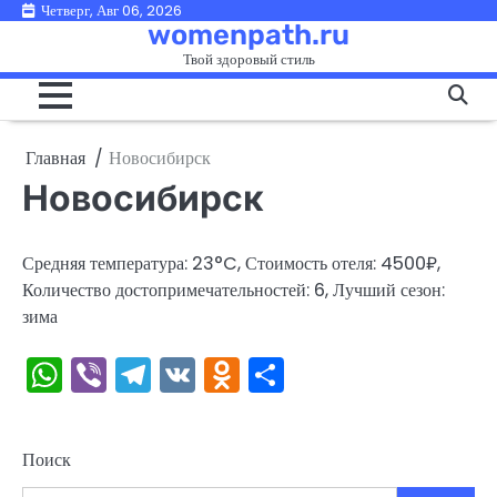
Перейти
Четверг, Авг 06, 2026
womenpath.ru
к
Твой здоровый стиль
содержимому
Главная
Новосибирск
Новосибирск
Средняя температура: 23°C, Стоимость отеля: 4500₽,
Количество достопримечательностей: 6, Лучший сезон:
зима
WhatsApp
Viber
Telegram
VK
Odnoklassniki
Отправить
Поиск