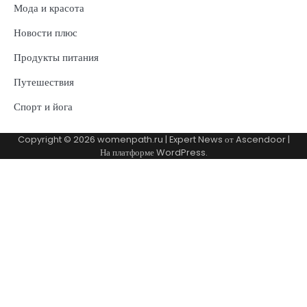
Мода и красота
Новости плюс
Продукты питания
Путешествия
Спорт и йога
Copyright © 2026
womenpath.ru
| Expert News от
Ascendoor
|
На платформе
WordPress
.