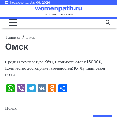
Перейти
Воскресенье, Авг 09, 2026
womenpath.ru
к
Твой здоровый стиль
содержимому
Главная
Омск
Омск
Средняя температура: 9°C, Стоимость отеля: 15000₽,
Количество достопримечательностей: 16, Лучший сезон:
весна
WhatsApp
Viber
Telegram
VK
Odnoklassniki
Отправить
Поиск