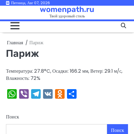
Перейти
Пятница, Авг 07, 2026
womenpath.ru
к
Твой здоровый стиль
содержимому
Главная
Париж
Париж
Температура: 27.8°C, Осадки: 166.2 мм, Ветер: 29.1 м/с,
Влажность: 72%
WhatsApp
Viber
Telegram
VK
Odnoklassniki
Отправить
Поиск
Поиск