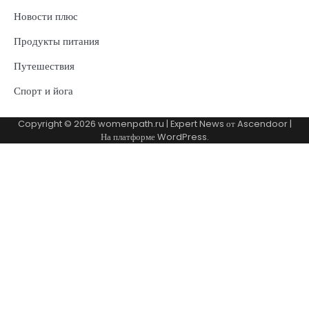
Новости плюс
Продукты питания
Путешествия
Спорт и йога
Copyright © 2026
womenpath.ru
| Expert News от
Ascendoor
|
На платформе
WordPress
.