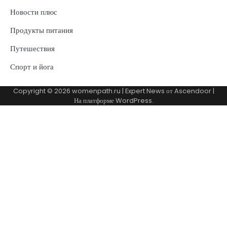
Новости плюс
Продукты питания
Путешествия
Спорт и йога
Copyright © 2026
womenpath.ru
| Expert News от
Ascendoor
|
На платформе
WordPress
.