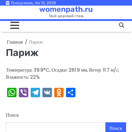
Перейти
Понедельник, Авг 10, 2026
womenpath.ru
к
Твой здоровый стиль
содержимому
Главная
Париж
Париж
Температура: 39.9°C, Осадки: 261.9 мм, Ветер: 11.7 м/с,
Влажность: 22%
WhatsApp
Viber
Telegram
VK
Odnoklassniki
Отправить
Поиск
Поиск