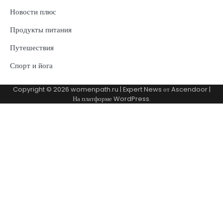
Новости плюс
Продукты питания
Путешествия
Спорт и йога
Copyright © 2026
womenpath.ru
| Expert News от
Ascendoor
|
На платформе
WordPress
.