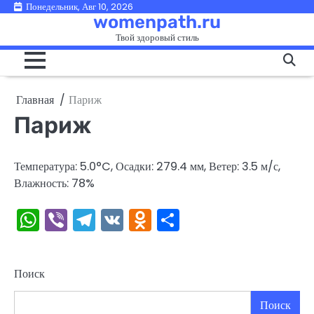
Перейти
Понедельник, Авг 10, 2026
womenpath.ru
к
Твой здоровый стиль
содержимому
Главная
Париж
Париж
Температура: 5.0°C, Осадки: 279.4 мм, Ветер: 3.5 м/с,
Влажность: 78%
WhatsApp
Viber
Telegram
VK
Odnoklassniki
Отправить
Поиск
Поиск