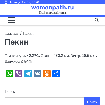
Перейти
Пятница, Авг 07, 2026
womenpath.ru
к
Твой здоровый стиль
содержимому
Главная
Пекин
Пекин
Температура: -2.2°C, Осадки: 133.2 мм, Ветер: 28.5 м/с,
Влажность: 94%
WhatsApp
Viber
Telegram
VK
Odnoklassniki
Отправить
Поиск
Поиск