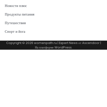
Новости плюс
Продукты питания
Путешествия
Спорт и йога
Copyright © 2026
womenpath.ru
| Expert News от
Ascendoor
|
На платформе
WordPress
.