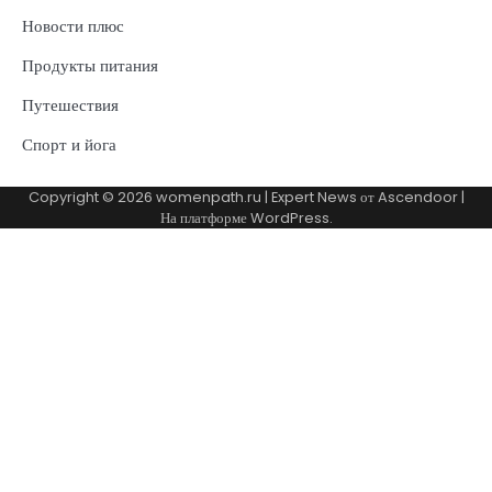
Новости плюс
Продукты питания
Путешествия
Спорт и йога
Copyright © 2026
womenpath.ru
| Expert News от
Ascendoor
|
На платформе
WordPress
.