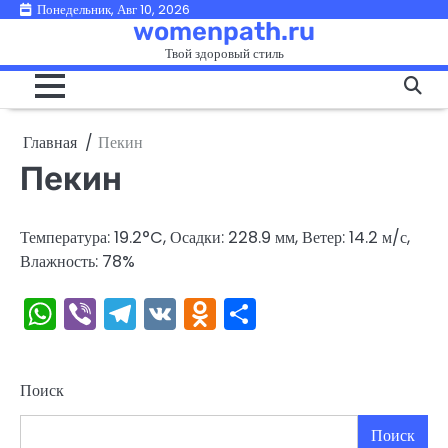
Перейти
Понедельник, Авг 10, 2026
womenpath.ru
к
Твой здоровый стиль
содержимому
Главная
Пекин
Пекин
Температура: 19.2°C, Осадки: 228.9 мм, Ветер: 14.2 м/с,
Влажность: 78%
WhatsApp
Viber
Telegram
VK
Odnoklassniki
Отправить
Поиск
Поиск