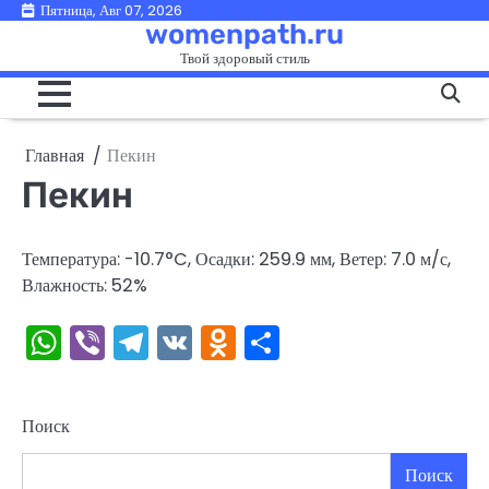
Перейти
Пятница, Авг 07, 2026
womenpath.ru
к
Твой здоровый стиль
содержимому
Главная
Пекин
Пекин
Температура: -10.7°C, Осадки: 259.9 мм, Ветер: 7.0 м/с,
Влажность: 52%
WhatsApp
Viber
Telegram
VK
Odnoklassniki
Отправить
Поиск
Поиск