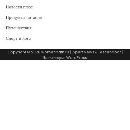
Новости плюс
Продукты питания
Путешествия
Спорт и йога
Copyright © 2026
womenpath.ru
| Expert News от
Ascendoor
|
На платформе
WordPress
.