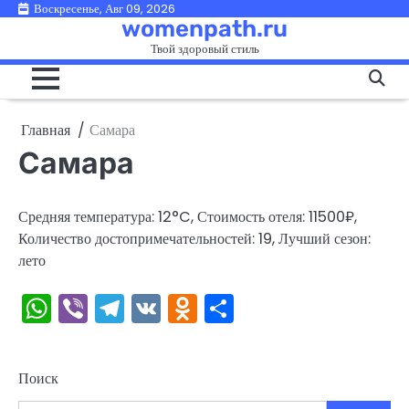
Перейти
Воскресенье, Авг 09, 2026
womenpath.ru
к
Твой здоровый стиль
содержимому
Главная
Самара
Самара
Средняя температура: 12°C, Стоимость отеля: 11500₽,
Количество достопримечательностей: 19, Лучший сезон:
лето
WhatsApp
Viber
Telegram
VK
Odnoklassniki
Отправить
Поиск