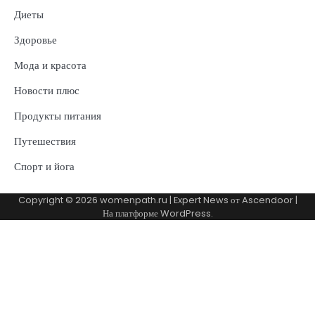
Диеты
Здоровье
Мода и красота
Новости плюс
Продукты питания
Путешествия
Спорт и йога
Copyright © 2026
womenpath.ru
| Expert News от
Ascendoor
|
На платформе
WordPress
.