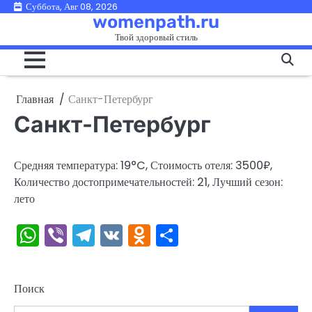
Перейти
Суббота, Авг 08, 2026
womenpath.ru
к
Твой здоровый стиль
содержимому
Главная
Санкт-Петербург
Санкт-Петербург
Средняя температура: 19°C, Стоимость отеля: 3500₽,
Количество достопримечательностей: 21, Лучший сезон:
лето
WhatsApp
Viber
Telegram
VK
Odnoklassniki
Отправить
Поиск