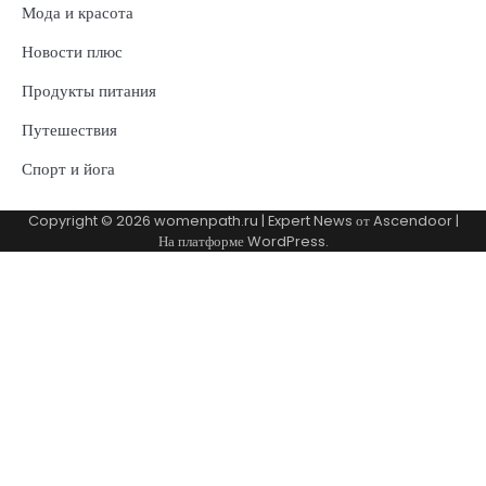
Мода и красота
Новости плюс
Продукты питания
Путешествия
Спорт и йога
Copyright © 2026
womenpath.ru
| Expert News от
Ascendoor
|
На платформе
WordPress
.