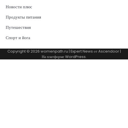
Новости плюс
Продукты питания
Путешествия
Спорт и йога
Copyright © 2026
womenpath.ru
| Expert News от
Ascendoor
|
На платформе
WordPress
.