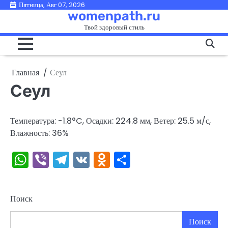
Перейти
Пятница, Авг 07, 2026
womenpath.ru
к
Твой здоровый стиль
содержимому
Главная
Сеул
Сеул
Температура: -1.8°C, Осадки: 224.8 мм, Ветер: 25.5 м/с,
Влажность: 36%
WhatsApp
Viber
Telegram
VK
Odnoklassniki
Отправить
Поиск
Поиск