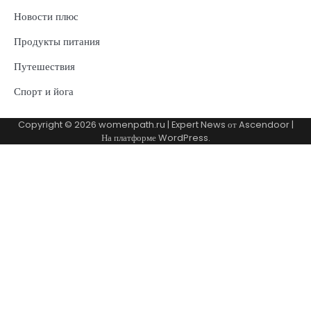
Новости плюс
Продукты питания
Путешествия
Спорт и йога
Copyright © 2026
womenpath.ru
| Expert News от
Ascendoor
|
На платформе
WordPress
.