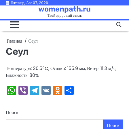
Перейти
Пятница, Авг 07, 2026
womenpath.ru
к
Твой здоровый стиль
содержимому
Главная
Сеул
Сеул
Температура: 20.5°C, Осадки: 155.9 мм, Ветер: 11.3 м/с,
Влажность: 80%
WhatsApp
Viber
Telegram
VK
Odnoklassniki
Отправить
Поиск
Поиск