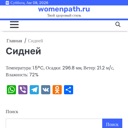
Перейти
Суббота, Авг 08, 2026
womenpath.ru
к
Твой здоровый стиль
содержимому
Главная
Сидней
Сидней
Температура: 1.5°C, Осадки: 296.8 мм, Ветер: 21.2 м/с,
Влажность: 72%
WhatsApp
Viber
Telegram
VK
Odnoklassniki
Отправить
Поиск
Поиск