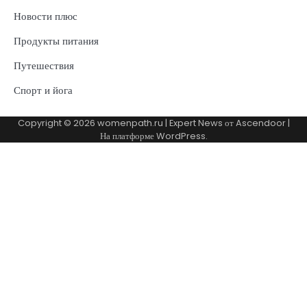
Новости плюс
Продукты питания
Путешествия
Спорт и йога
Copyright © 2026
womenpath.ru
| Expert News от
Ascendoor
|
На платформе
WordPress
.