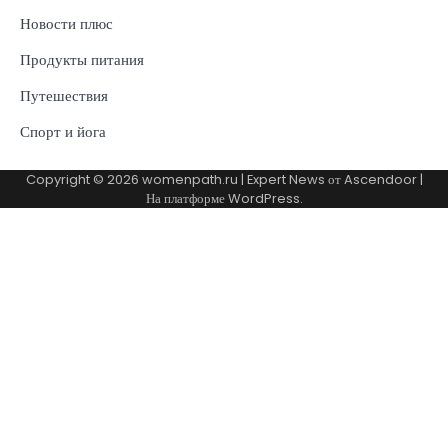
Новости плюс
Продукты питания
Путешествия
Спорт и йога
Copyright © 2026
womenpath.ru
| Expert News от
Ascendoor
|
На платформе
WordPress
.