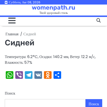
Перейти
Суббота, Авг 08, 2026
womenpath.ru
к
Твой здоровый стиль
содержимому
Главная
Сидней
Сидней
Температура: 6.2°C, Осадки: 140.2 мм, Ветер: 12.2 м/с,
Влажность: 57%
WhatsApp
Viber
Telegram
VK
Odnoklassniki
Отправить
Поиск
Поиск