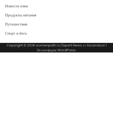
Новости плюс
Продукты питания
Путешествия
Спорт и йога
Copyright © 2026
womenpath.ru
| Expert News от
Ascendoor
|
На платформе
WordPress
.