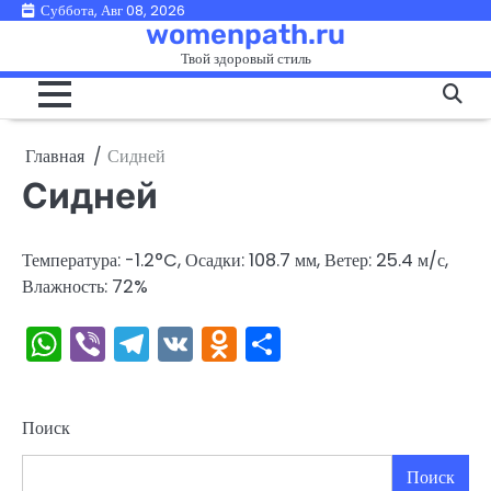
Перейти
Суббота, Авг 08, 2026
womenpath.ru
к
Твой здоровый стиль
содержимому
Главная
Сидней
Сидней
Температура: -1.2°C, Осадки: 108.7 мм, Ветер: 25.4 м/с,
Влажность: 72%
WhatsApp
Viber
Telegram
VK
Odnoklassniki
Отправить
Поиск
Поиск