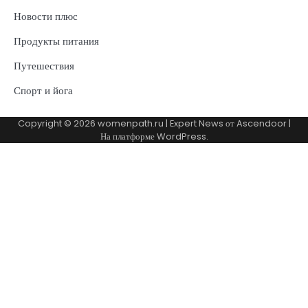
Новости плюс
Продукты питания
Путешествия
Спорт и йога
Copyright © 2026
womenpath.ru
| Expert News от
Ascendoor
|
На платформе
WordPress
.