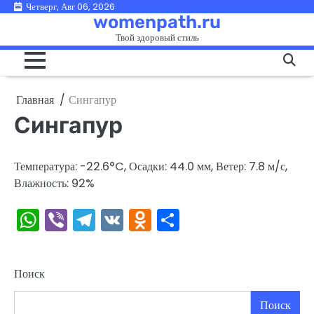
Перейти
Четверг, Авг 06, 2026
womenpath.ru
к
Твой здоровый стиль
содержимому
Главная
Сингапур
Сингапур
Температура: -22.6°C, Осадки: 44.0 мм, Ветер: 7.8 м/с,
Влажность: 92%
WhatsApp
Viber
Telegram
VK
Odnoklassniki
Отправить
Поиск
Поиск