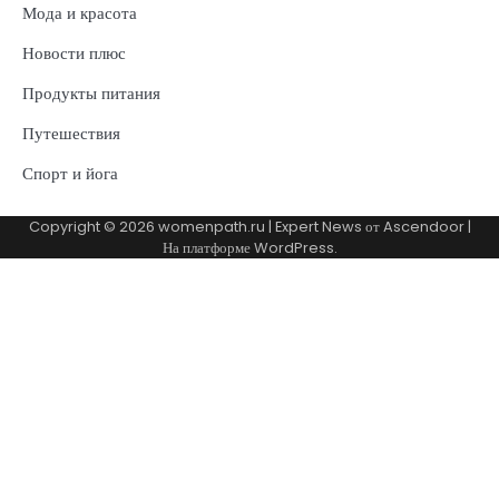
Мода и красота
Новости плюс
Продукты питания
Путешествия
Спорт и йога
Copyright © 2026
womenpath.ru
| Expert News от
Ascendoor
|
На платформе
WordPress
.