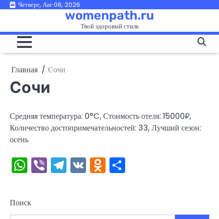
Перейти
Четверг, Авг 06, 2026
womenpath.ru
к
Твой здоровый стиль
содержимому
Главная
Сочи
Сочи
Средняя температура: 0°C, Стоимость отеля: 15000₽,
Количество достопримечательностей: 33, Лучший сезон:
осень
WhatsApp
Viber
Telegram
VK
Odnoklassniki
Отправить
Поиск