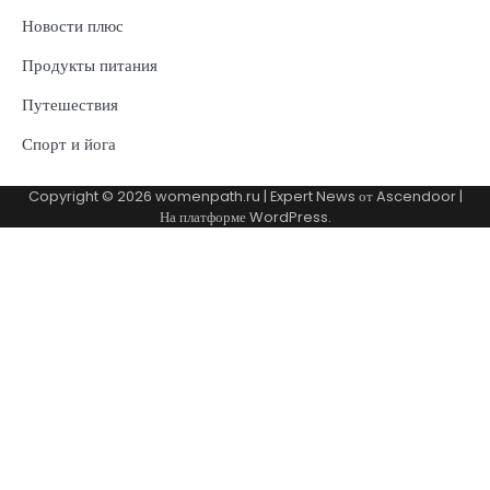
Новости плюс
Продукты питания
Путешествия
Спорт и йога
Copyright © 2026
womenpath.ru
| Expert News от
Ascendoor
|
На платформе
WordPress
.