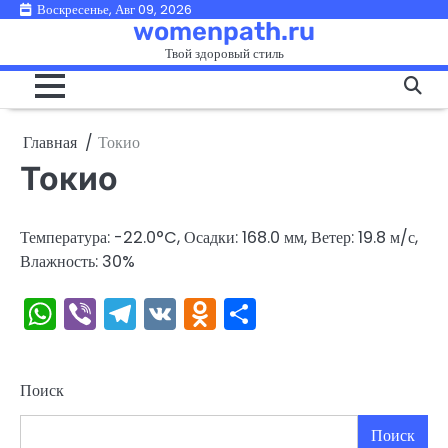
Перейти
Воскресенье, Авг 09, 2026
womenpath.ru
к
Твой здоровый стиль
содержимому
Главная
Токио
Токио
Температура: -22.0°C, Осадки: 168.0 мм, Ветер: 19.8 м/с,
Влажность: 30%
WhatsApp
Viber
Telegram
VK
Odnoklassniki
Отправить
Поиск
Поиск