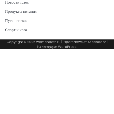
Новости плюс
Продукты питания
Путешествия
Спорт и йога
Copyright © 2026
womenpath.ru
| Expert News от
Ascendoor
|
На платформе
WordPress
.