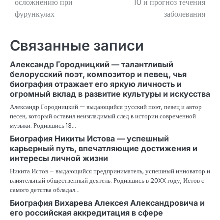
осложнению при
10 и прогноз течения
фурункулах
заболевания
записям
Связанные записи
Александр Городницкий — талантливый
белорусский поэт, композитор и певец, чья
биография отражает его яркую личность и
огромный вклад в развитие культуры и искусства
Александр Городницкий — выдающийся русский поэт, певец и автор
песен, который оставил неизгладимый след в истории современной
музыки. Родившись 13…
Биография Никиты Истова — успешный
карьерный путь, впечатляющие достижения и
интересы личной жизни
Никита Истов – выдающийся предприниматель, успешный инноватор и
влиятельный общественный деятель. Родившись в 20XX году, Истов с
самого детства обладал…
Биография Вихарева Алексея Александровича и
его российская аккредитация в сфере