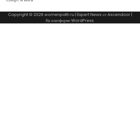
Copyright © 2026
womenpath.ru
| Expert News от
Ascendoor
|
На платформе
WordPress
.