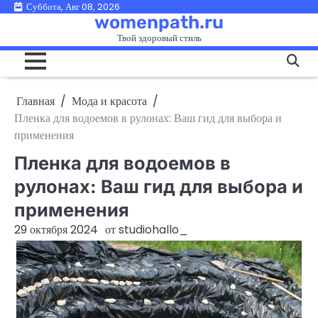
Перейти
Суббота, Авг 08, 2026
womenpath.ru
к
Твой здоровый стиль
содержимому
Главная
Мода и красота
Пленка для водоемов в рулонах: Ваш гид для выбора и
применения
Пленка для водоемов в
рулонах: Ваш гид для выбора и
применения
29 октября 2024
от
studiohallo_