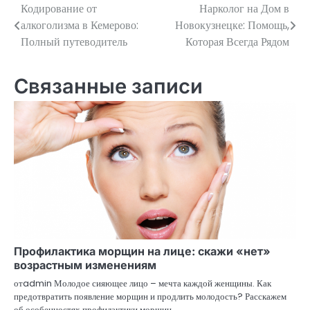
Кодирование от
Нарколог на Дом в
Навигация
алкоголизма в Кемерово:
Новокузнецке: Помощь,
по
Полный путеводитель
Которая Всегда Рядом
записям
Связанные записи
Профилактика морщин на лице: скажи «нет»
возрастным изменениям
отadmin Молодое сияющее лицо – мечта каждой женщины. Как
предотвратить появление морщин и продлить молодость? Расскажем
об особенностях профилактики морщин…