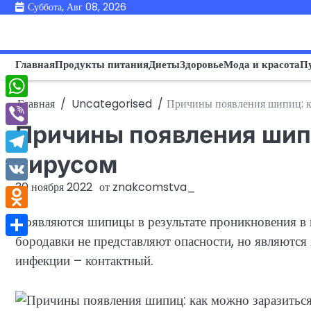
Перейти
Суббота, Авг 08, 2026
к
содержимому
Главная
Продукты питания
Диеты
Здоровье
Мода и красота
П
Главная
Uncategorised
Причины появления шипиц: к
WhatsApp
Причины появления шип
Viber
вирусом
Telegram
30 ноября 2022
от
znakcomstva_
VK
Odnoklassniki
Появляются шипицы в результате проникновения в 
бородавки не представляют опасности, но являются
Отправить
инфекции – контактный.