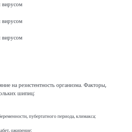
ние на резистентность организма. Факторы,
ольких шипиц:
еременности, пубертатного периода, климакса;
абет, ожирение;