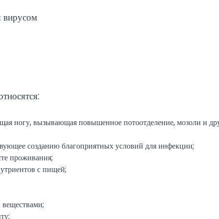
тносятся:
яющая ногу, вызывающая повышенное потоотделение, мозоли и др
твующее созданию благоприятных условий для инфекции;
сте проживания;
нутриентов с пищей;
 веществами;
ту;