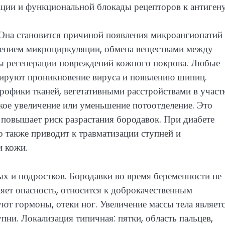
ции и функциональной блокады рецепторов к антигену
 Она становится причиной появления микроангиопатий
шением микроциркуляции, обмена веществами между
сы регенерации повреждений кожного покрова. Любые
тируют проникновение вируса и появлению шипиц.
офики тканей, вегетативными расстройствами в участ
кое увеличение или уменьшение потоотделение. Это
и повышает риск разрастания бородавок. При диабете
то также приводит к травматизации ступней и
и кожи.
 и подростков. Бородавки во время беременности не
яет опасность, относится к доброкачественным
т гормоны, отеки ног. Увеличение массы тела являет
пни. Локализация типичная: пятки, область пальцев,