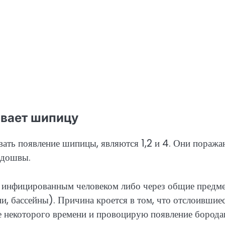
ывает шипицу
ать появление шипицы, являются 1,2 и 4. Они поража
одошвы.
с инфицированным человеком либо через общие предм
и, бассейны). Причина кроется в том, что отслоившие
е некоторого времени и провоцирую появление борода