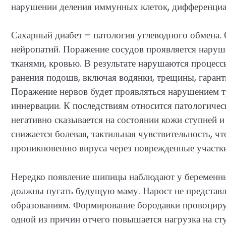
нарушении деления иммунных клеток, дифференциа
Сахарный диабет – патология углеводного обмена.
нейропатий. Поражение сосудов проявляется нару
тканями, кровью. В результате нарушаются процес
ранения подошв, включая водянки, трещины, гаран
Поражение нервов будет проявляться нарушением тр
иннервации. К последствиям относится патологичес
негативно сказывается на состоянии кожи ступней 
снижается болевая, тактильная чувствительность, ч
проникновению вируса через поврежденные участк
Нередко появление шипицы наблюдают у беременных
должны пугать будущую маму. Нарост не представл
образованиям. Формирование бородавки провоцирую
одной из причин отчего повышается нагрузка на сту