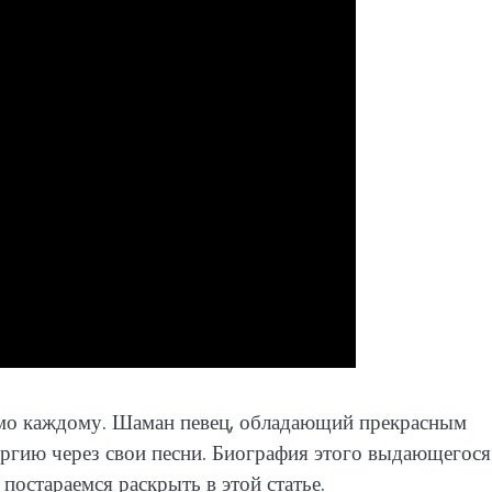
омо каждому. Шаман певец, обладающий прекрасным
ергию через свои песни. Биография этого выдающегося
 постараемся раскрыть в этой статье.