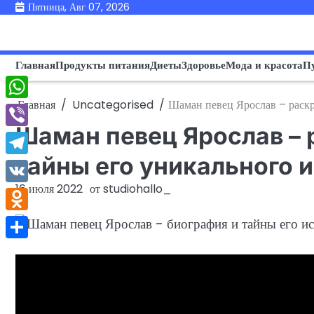
Перейти
Пятница, Авг 07, 2026
к
содержимому
Главная
Продукты питания
Диеты
Здоровье
Мода и красота
П
Главная
Uncategorised
Шаман певец Ярослав – раскр
WhatsApp
Шаман певец Ярослав –
Viber
тайны его уникального 
Telegram
16 июля 2022
от
studiohallo_
VK
Odnoklassniki
Отправить