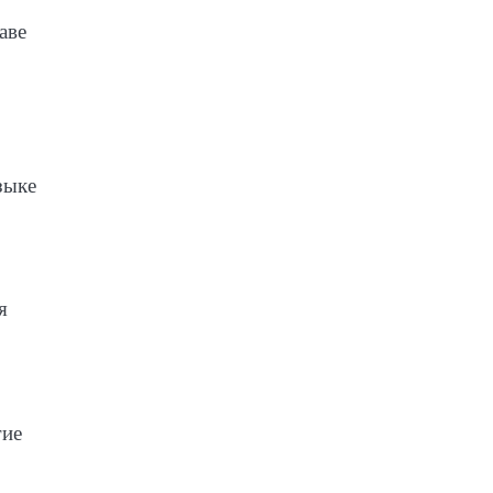
аве
зыке
я
гие