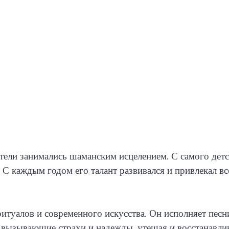
ители занимались шаманским исцелением. С самого детс
С каждым годом его талант развивался и привлекал вс
туалов и современного искусства. Он исполняет песн
 вызывающие страхи и надежды, утешая и восстанавли