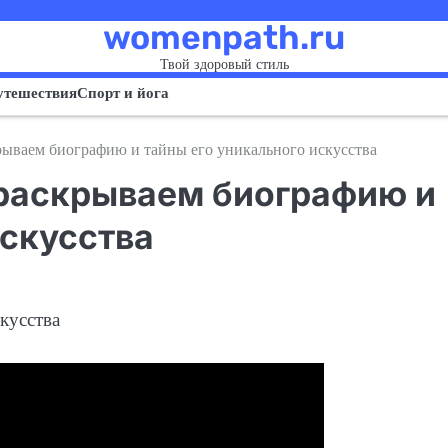
womenpath.ru
Твой здоровый стиль
утешествия
Спорт и йога
ываем биографию и тайны его уникального искусства
 раскрываем биографию и
искусства