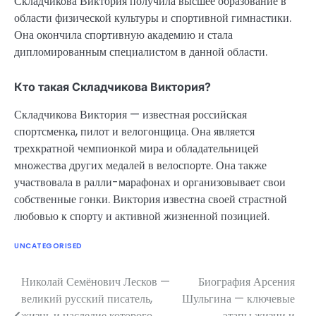
Складчикова Виктория получила высшее образование в
области физической культуры и спортивной гимнастики.
Она окончила спортивную академию и стала
дипломированным специалистом в данной области.
Кто такая Складчикова Виктория?
Складчикова Виктория — известная российская
спортсменка, пилот и велогонщица. Она является
трехкратной чемпионкой мира и обладательницей
множества других медалей в велоспорте. Она также
участвовала в ралли-марафонах и организовывает свои
собственные гонки. Виктория известна своей страстной
любовью к спорту и активной жизненной позицией.
UNCATEGORISED
Николай Семёнович Лесков —
Биография Арсения
Навигация
великий русский писатель,
Шульгина — ключевые
по
жизнь и наследие которого
этапы жизни и