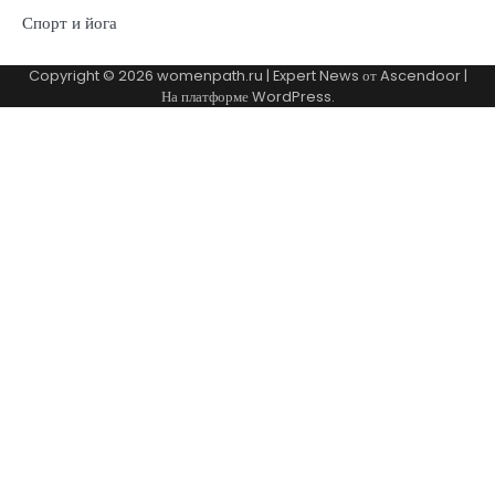
Спорт и йога
Copyright © 2026
womenpath.ru
| Expert News от
Ascendoor
|
На платформе
WordPress
.