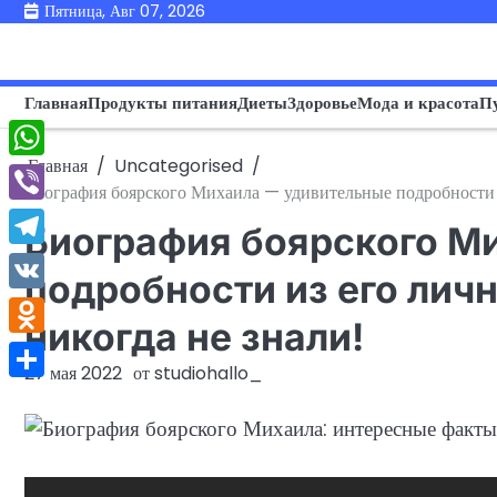
Перейти
Пятница, Авг 07, 2026
к
содержимому
Главная
Продукты питания
Диеты
Здоровье
Мода и красота
П
Главная
Uncategorised
WhatsApp
Биография боярского Михаила — удивительные подробности и
Viber
Биография боярского М
Telegram
подробности из его лич
VK
никогда не знали!
Odnoklassniki
27 мая 2022
от
studiohallo_
Отправить