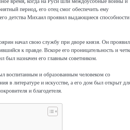
ачное время, когда на Руси шли междоусобные войны и
риятный период, его отец смог обеспечить ему
него детства Михаил проявил выдающиеся способности
ярин начал свою службу при дворе князя. Он проявил
мившийся к правде. Вскоре его проницательность и четк
л был назначен его главным советником.
ыл воспитанным и образованным человеком со
ия в литературе и искусстве, а его дом был открыт дл
окровителя и благодетеля.